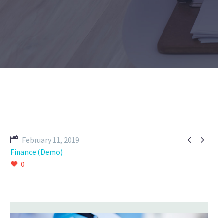


February 11, 2019
Finance (Demo)
0