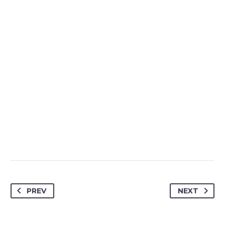
of your website – with few clicks.

MARCUS FIELDS
Marketing Manager
PREV
NEXT
This powerful theme was optimised to get
the best performance results. Tested with