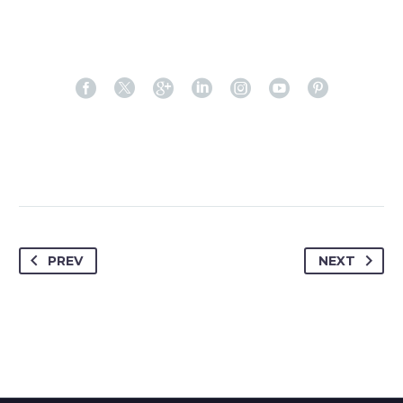
PREV
NEXT
JENIFFER BURNS
Creative Heads Inc.
TheGem comes with an extended powerful theme options
panel, which allows you to customize just anything in an
appearance of your website – with few clicks.