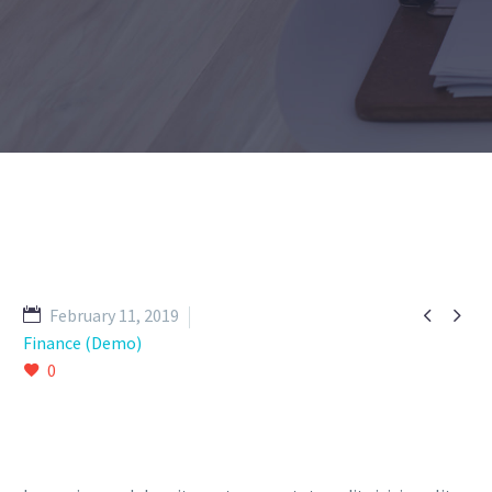


February 11, 2019
Finance (Demo)
0