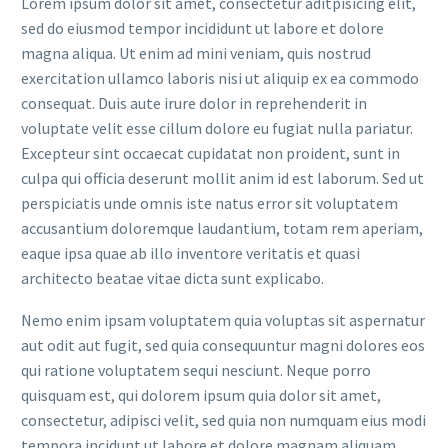
Lorem ipsum dolor sit amet, consectetur aditpisicing elit,
sed do eiusmod tempor incididunt ut labore et dolore
magna aliqua. Ut enim ad mini veniam, quis nostrud
exercitation ullamco laboris nisi ut aliquip ex ea commodo
consequat. Duis aute irure dolor in reprehenderit in
voluptate velit esse cillum dolore eu fugiat nulla pariatur.
Excepteur sint occaecat cupidatat non proident, sunt in
culpa qui officia deserunt mollit anim id est laborum. Sed ut
perspiciatis unde omnis iste natus error sit voluptatem
accusantium doloremque laudantium, totam rem aperiam,
eaque ipsa quae ab illo inventore veritatis et quasi
architecto beatae vitae dicta sunt explicabo.
Nemo enim ipsam voluptatem quia voluptas sit aspernatur
aut odit aut fugit, sed quia consequuntur magni dolores eos
qui ratione voluptatem sequi nesciunt. Neque porro
quisquam est, qui dolorem ipsum quia dolor sit amet,
consectetur, adipisci velit, sed quia non numquam eius modi
tempora incidunt ut labore et dolore magnam aliquam