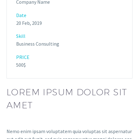
Company Name
Date
20 Feb, 2019
Skill
Business Consulting
PRICE
500$
LOREM IPSUM DOLOR SIT
AMET
Nemo enim ipsam voluptatem quia voluptas sit aspernatur
aut odit aut fugit, sed quia consequuntur magni dolores eos