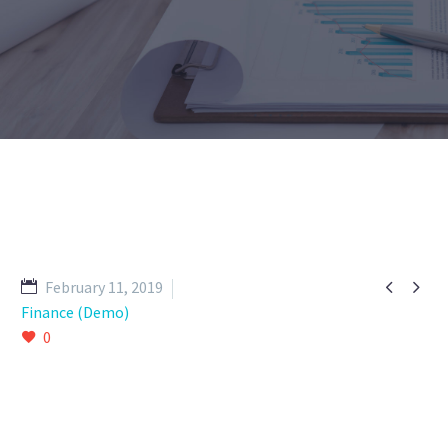


February 11, 2019
Finance (Demo)
0