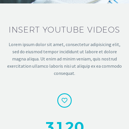
INSERT YOUTUBE VIDEOS
Lorem ipsum dolor sit amet, consectetur adipisicing elit,
sed do eiusmod tempor incididunt ut labore et dolore
magna aliqua. Ut enim ad minim veniam, quis nostrud
exercitation ullamco laboris nisi ut aliquip ex ea commodo
consequat.


3
1
2
0