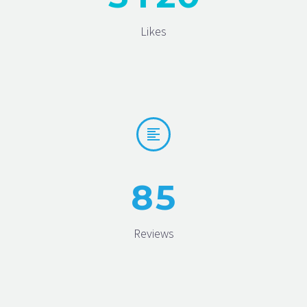
Likes


8
5
Reviews