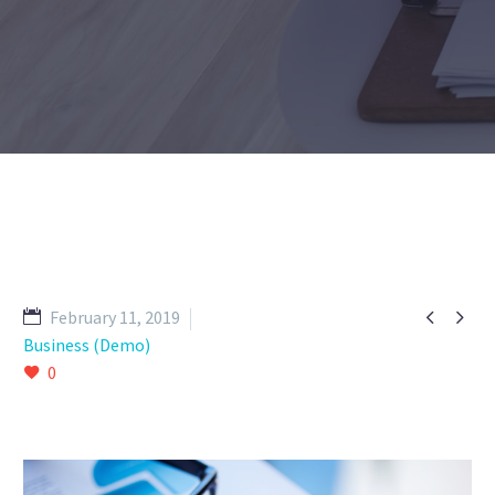


February 11, 2019
Business (Demo)
0